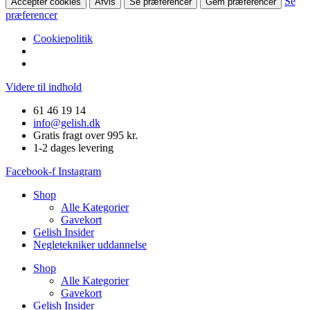
Se
Accepter cookies
Afvis
Se præferencer
Gem præferencer
præferencer
Cookiepolitik
Videre til indhold
61 46 19 14
info@gelish.dk
Gratis fragt over 995 kr.
1-2 dages levering
Facebook-f
Instagram
Shop
Alle Kategorier
Gavekort
Gelish Insider
Negletekniker uddannelse
Shop
Alle Kategorier
Gavekort
Gelish Insider