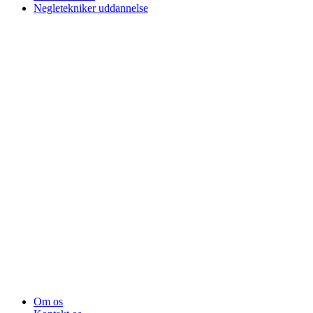
Negletekniker uddannelse
Om os