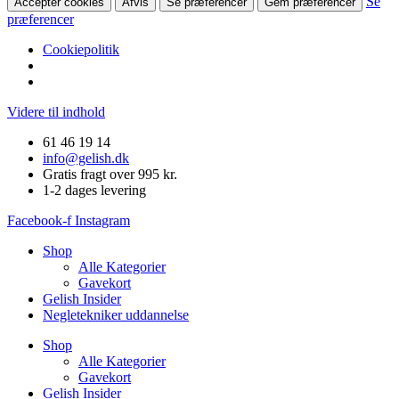
Se
Accepter cookies
Afvis
Se præferencer
Gem præferencer
præferencer
Cookiepolitik
Videre til indhold
61 46 19 14
info@gelish.dk
Gratis fragt over 995 kr.
1-2 dages levering
Facebook-f
Instagram
Shop
Alle Kategorier
Gavekort
Gelish Insider
Negletekniker uddannelse
Shop
Alle Kategorier
Gavekort
Gelish Insider