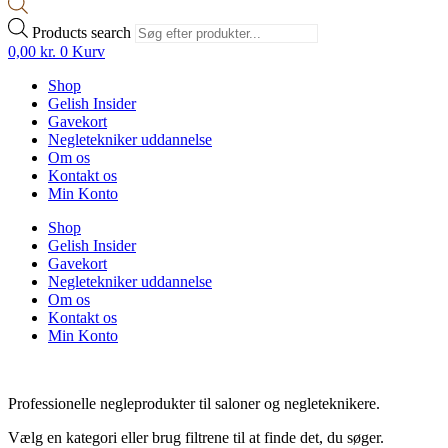
Products search
0,00
kr.
0
Kurv
Shop
Gelish Insider
Gavekort
Negletekniker uddannelse
Om os
Kontakt os
Min Konto
Shop
Gelish Insider
Gavekort
Negletekniker uddannelse
Om os
Kontakt os
Min Konto
Professionelle negleprodukter til saloner og negleteknikere.
Vælg en kategori eller brug filtrene til at finde det, du søger.