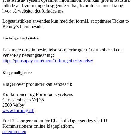
at et statistik-system opsamler information, som kan give et statistisk
billede af, hvor mange besøgende vi har, hvor de kommer fra og
hvor på websitet det forlades mv.
Logstatistikken anvendes kun med det formål, at optimere Ticket to
Beauty’s hjemmeside.
Forbrugerbeskyttelse
Læs mere om din beskyttelse som forbruger når du køber via en
PensoPay betalingsløsning:
https://pensopay.com/mere/forbrugerbeskyttelse/
Klagemuligheder
Klager over produkter kan sendes til:
Konkurrence- og Forbrugerstyrelsens
Carl Jacobsens Vej 35
2500 Valby
www.forbrug.dk
For EU-borgere uden for EU skal klager sendes via EU
Kommissionens online klageplatform.
ec.europa.eu