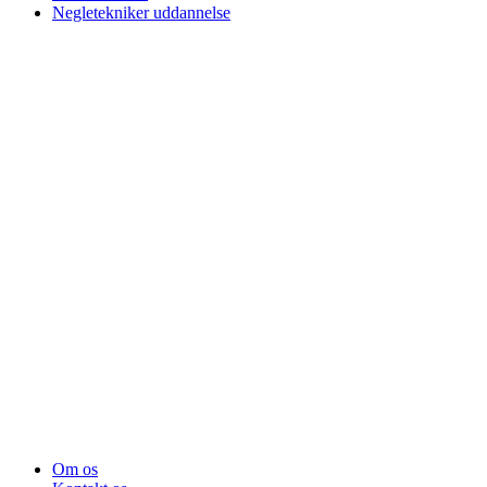
Negletekniker uddannelse
Om os