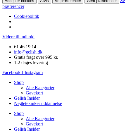
Se
Accepter cookies
Afvis
Se præferencer
Gem præferencer
præferencer
Cookiepolitik
Videre til indhold
61 46 19 14
info@gelish.dk
Gratis fragt over 995 kr.
1-2 dages levering
Facebook-f
Instagram
Shop
Alle Kategorier
Gavekort
Gelish Insider
Negletekniker uddannelse
Shop
Alle Kategorier
Gavekort
Gelish Insider