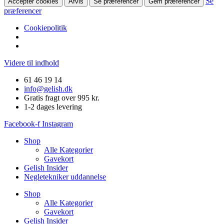
Se
Accepter cookies
Afvis
Se præferencer
Gem præferencer
præferencer
Cookiepolitik
Videre til indhold
61 46 19 14
info@gelish.dk
Gratis fragt over 995 kr.
1-2 dages levering
Facebook-f
Instagram
Shop
Alle Kategorier
Gavekort
Gelish Insider
Negletekniker uddannelse
Shop
Alle Kategorier
Gavekort
Gelish Insider