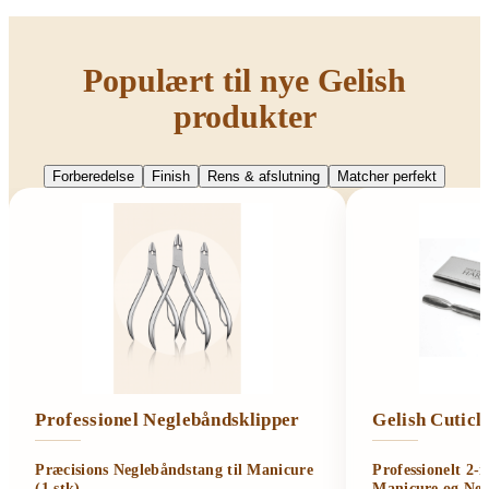
Populært til nye Gelish
produkter
Forberedelse
Finish
Rens & afslutning
Matcher perfekt
Professionel Neglebåndsklipper
Gelish Cutic
Præcisions Neglebåndstang til Manicure
Professionelt 2-
(1 stk)
Manicure og Neg