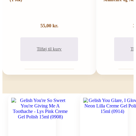
55,00
kr.
3
Tilføj til kurv
Til