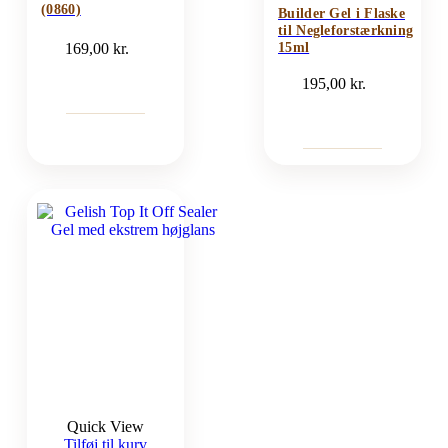
(0860)
Builder Gel i Flaske
til Negleforstærkning
169,00
kr.
15ml
195,00
kr.
Quick View
Tilføj til kurv