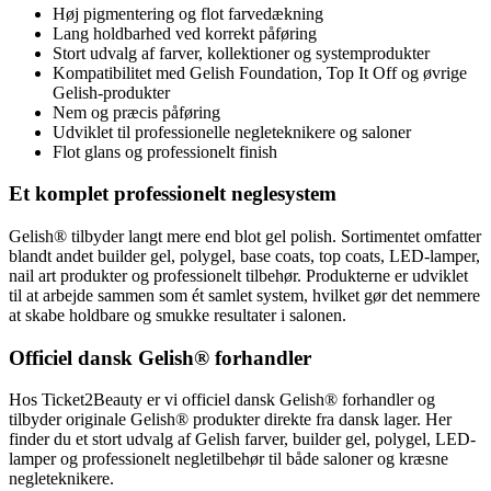
Høj pigmentering og flot farvedækning
Lang holdbarhed ved korrekt påføring
Stort udvalg af farver, kollektioner og systemprodukter
Kompatibilitet med Gelish Foundation, Top It Off og øvrige
Gelish-produkter
Nem og præcis påføring
Udviklet til professionelle negleteknikere og saloner
Flot glans og professionelt finish
Et komplet professionelt neglesystem
Gelish® tilbyder langt mere end blot gel polish. Sortimentet omfatter
blandt andet builder gel, polygel, base coats, top coats, LED-lamper,
nail art produkter og professionelt tilbehør. Produkterne er udviklet
til at arbejde sammen som ét samlet system, hvilket gør det nemmere
at skabe holdbare og smukke resultater i salonen.
Officiel dansk Gelish® forhandler
Hos Ticket2Beauty er vi officiel dansk Gelish® forhandler og
tilbyder originale Gelish® produkter direkte fra dansk lager. Her
finder du et stort udvalg af Gelish farver, builder gel, polygel, LED-
lamper og professionelt negletilbehør til både saloner og kræsne
negleteknikere.