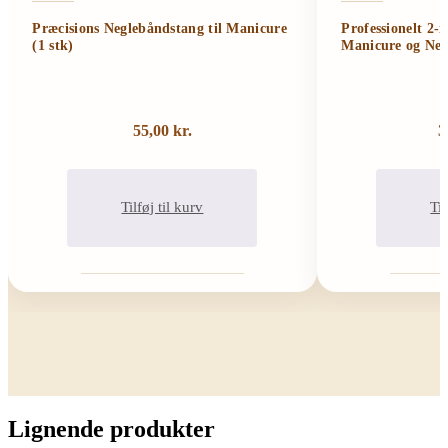
Præcisions Neglebåndstang til Manicure
Professionelt 2-
(1 stk)
Manicure og Neg
55,00
kr.
3
Tilføj til kurv
Til
Lignende produkter