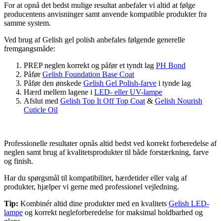
For at opnå det bedst mulige resultat anbefaler vi altid at følge
producentens anvisninger samt anvende kompatible produkter fra
samme system.
Ved brug af Gelish gel polish anbefales følgende generelle
fremgangsmåde:
PREP neglen korrekt og påfør et tyndt lag
PH Bond
Påfør
Gelish Foundation Base Coat
Påfør den ønskede
Gelish Gel Polish-farve
i tynde lag
Hærd mellem lagene i
LED- eller UV-lampe
Afslut med
Gelish Top It Off Top Coat
&
Gelish Nourish
Cuticle Oil
Professionelle resultater opnås altid bedst ved korrekt forberedelse af
neglen samt brug af kvalitetsprodukter til både forstærkning, farve
og finish.
Har du spørgsmål til kompatibilitet, hærdetider eller valg af
produkter, hjælper vi gerne med professionel vejledning.
Tip:
Kombinér altid dine produkter med en kvalitets
Gelish LED-
lampe
og korrekt negleforberedelse for maksimal holdbarhed og