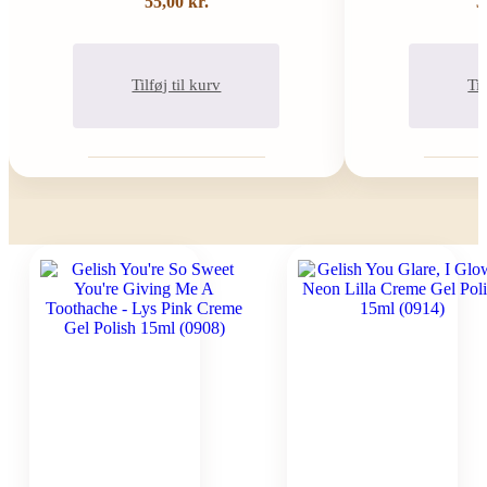
55,00
kr.
3
Tilføj til kurv
Til