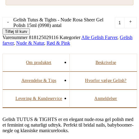
Gelish Tutus & Tights - Nude Rosa Sheer Gel
-
+
Polish 15ml (0998) antal
Tilføj til kurv
Varenummer
818125029116
Kategorier
Alle Gelish Farver
,
Gelish
farver
,
Nude & Natur
,
Rød & Pink
Om produktet
Beskrivelse
Anvendelse & Tips
Hvorfor vælge Gelish?
Levering & Kundeservice
Anmeldelser
Gelish TUTUS & TIGHTS er en elegant nude-rosa gel polish med
et feminint og naturligt udtryk. Perfekt til bridal nails, babyboomer-
negle og klassiske manicurelooks.