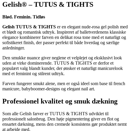
Gelish® – TUTUS & TIGHTS
Blød. Feminin. Tidløs
Gelish TUTUS & TIGHTS
er en elegant nude-rosa gel polish med
et blødt og romantisk udtryk. Inspireret af balletverdenens klassiske
elegance kombinerer farven en delikat rosa tone med et naturligt og
sofistikeret finish, der passer perfekt til både hverdag og særlige
anledninger.
Den smukke nuance giver neglene et velplejet og eksklusivt look
uden at virke dominerende. TUTUS & TIGHTS er derfor et
populært valg blandt kunder, der ønsker et naturligt manicurelook
med et feminint og stilrent udtryk.
Farven fungerer smukt alene, men er også ideel som base til french
manicure, babyboomer-designs og elegant nail art.
Professionel kvalitet og smuk dækning
Som alle Gelish farver er TUTUS & TIGHTS udviklet til
professionelt salonbrug. Den høje pigmentering giver en flot og
ensartet dækning, mens den cremede konsistens gør produktet nemt
at arbejde med.