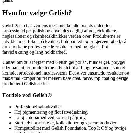
glans.
Hvorfor vælge Gelish?
Gelish® er et af verdens mest anerkendte brands inden for
professionel gel polish og anvendes dagligt af negleteknikere,
neglesaloner og skønhedsklinikker verden over. Produkterne er
udviklet med fokus på kvalitet, holdbarhed og brugervenlighed, så
du kan skabe professionelle resultater med høj glans, flot
farvedækning og lang holdbarhed.
Uanset om du arbejder med Gelish gel polish, builder gel, polygel
eller nail art, er produkterne udviklet til at fungere sammen som et
komplet professionelt neglesystem. Det giver ensartede resultater og
maksimal kompatibilitet mellem base coat, farve, top coat og øvrige
produkter i Gelish-serien.
Fordele ved Gelish®
Professionel salonkvalitet
Høj pigmentering og flot farvedækning
Lang holdbarhed ved korrekt påføring
Stort udvalg af farver, kollektioner og systemprodukter
Kompatibilitet med Gelish Foundation, Top It Off og øvrige