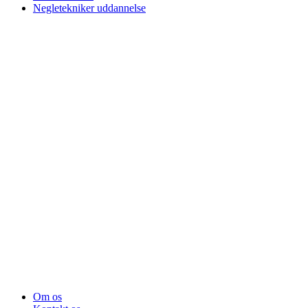
Negletekniker uddannelse
Om os