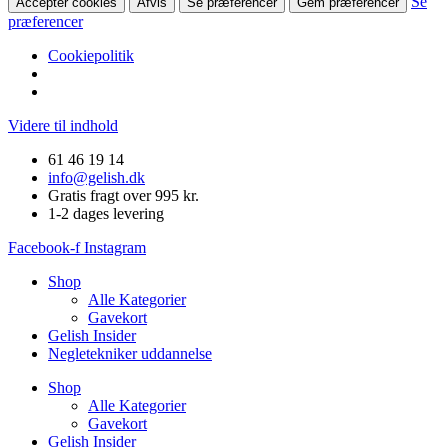
Se
Accepter cookies
Afvis
Se præferencer
Gem præferencer
præferencer
Cookiepolitik
Videre til indhold
61 46 19 14
info@gelish.dk
Gratis fragt over 995 kr.
1-2 dages levering
Facebook-f
Instagram
Shop
Alle Kategorier
Gavekort
Gelish Insider
Negletekniker uddannelse
Shop
Alle Kategorier
Gavekort
Gelish Insider