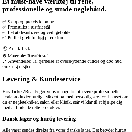
Et
must-have værktøj
til rene,
professionelle og sunde neglebånd.
✅ Skarp og præcis klipning
✅ Fremstillet i rustfrit stål
✅ Let at desinficere og vedligeholde
✅ Perfekt greb for høj præcision
📦 Antal: 1 stk
⚙️ Materiale: Rustfrit stål
💅 Anvendelse: Til fjernelse af overskydende cuticle og død hud
omkring neglen
Levering & Kundeservice
Hos Ticket2Beauty gør vi os umage for at levere professionelle
negleprodukter hurtigt, sikkert og med personlig service. Uanset om
du er negletekniker, salon eller klinik, står vi klar til at hjælpe dig
med at finde de rette produkter.
Dansk lager og hurtig levering
Alle varer sendes direkte fra vores danske lager. Det betyder hurtig