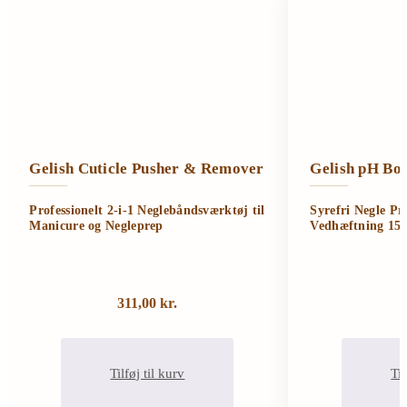
Gelish Cuticle Pusher & Remover
Gelish pH Bon
Professionelt 2-i-1 Neglebåndsværktøj til
Syrefri Negle Pr
Manicure og Negleprep
Vedhæftning 15
311,00
kr.
Tilføj til kurv
Til