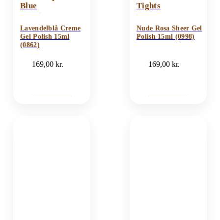
Blue
Tights
Lavendelblå Creme
Nude Rosa Sheer Gel
Gel Polish 15ml
Polish 15ml (0998)
(0862)
169,00
kr.
169,00
kr.