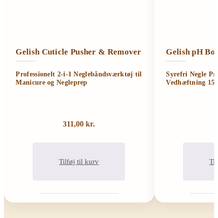
Gelish Cuticle Pusher & Remover
Gelish pH Bon
Professionelt 2-i-1 Neglebåndsværktøj til
Syrefri Negle Pr
Manicure og Negleprep
Vedhæftning 15
311,00
kr.
Tilføj til kurv
Til