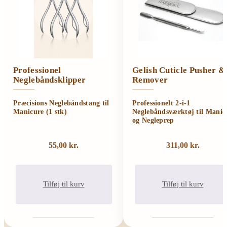
Professionel
Gelish Cuticle Pusher &
Neglebåndsklipper
Remover
Præcisions Neglebåndstang til
Professionelt 2-i-1
Manicure (1 stk)
Neglebåndsværktøj til Manic
og Negleprep
55,00
kr.
311,00
kr.
Tilføj til kurv
Tilføj til kurv