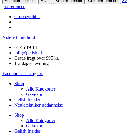
Se
Accepter cookies
Afvis
Se præferencer
Gem præferencer
præferencer
Cookiepolitik
Videre til indhold
61 46 19 14
info@gelish.dk
Gratis fragt over 995 kr.
1-2 dages levering
Facebook-f
Instagram
Shop
Alle Kategorier
Gavekort
Gelish Insider
Negletekniker uddannelse
Shop
Alle Kategorier
Gavekort
Gelish Insider