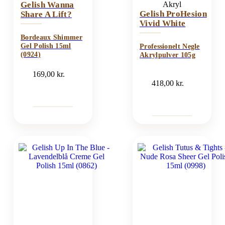
Gelish Wanna
Akryl
Gelish ProHesion
Share A Lift?
Vivid White
Bordeaux Shimmer
Gel Polish 15ml
Professionelt Negle
(0924)
Akrylpulver 105g
169,00
kr.
418,00
kr.