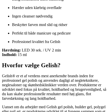
Hærder uden klæbrig overflade
Ingen cleanser nødvendig
Beskytter farven mod slid og ridser
Perfekt til både manicure og pedicure
Professionel kvalitet fra Gelish
Hærdning:
LED 30 sek. / UV 2 min
Indhold:
15 ml
Hvorfor vælge Gelish?
Gelish® er et af verdens mest anerkendte brands inden for
professionel gel polish og anvendes dagligt af negleteknikere,
neglesaloner og skønhedsklinikker verden over. Produkterne er
udviklet med fokus på kvalitet, holdbarhed og brugervenlighed, så
du kan skabe professionelle resultater med høj glans, flot
farvedækning og lang holdbarhed.
Uanset om du arbejder med Gelish gel polish, builder gel, polygel
eller nail art, er produkterne udviklet til at fungere sammen som et