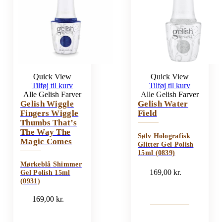
Quick View
Quick View
Tilføj til kurv
Tilføj til kurv
Alle Gelish Farver
Alle Gelish Farver
Gelish Wiggle
Gelish Water
Fingers Wiggle
Field
Thumbs That’s
The Way The
Sølv Holografisk
Magic Comes
Glitter Gel Polish
15ml (0839)
Mørkeblå Shimmer
169,00
kr.
Gel Polish 15ml
(0931)
169,00
kr.