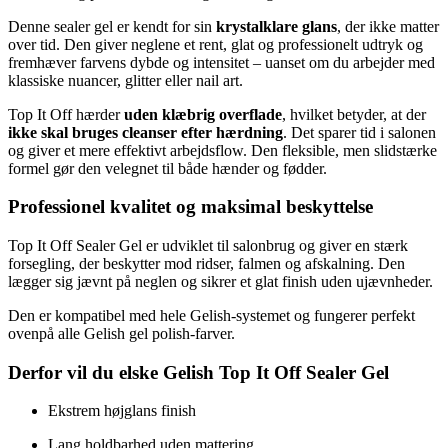
Denne sealer gel er kendt for sin
krystalklare glans
, der ikke matter
over tid. Den giver neglene et rent, glat og professionelt udtryk og
fremhæver farvens dybde og intensitet – uanset om du arbejder med
klassiske nuancer, glitter eller nail art.
Top It Off hærder
uden klæbrig overflade
, hvilket betyder, at der
ikke skal bruges cleanser efter hærdning
. Det sparer tid i salonen
og giver et mere effektivt arbejdsflow. Den fleksible, men slidstærke
formel gør den velegnet til både hænder og fødder.
Professionel kvalitet og maksimal beskyttelse
Top It Off Sealer Gel er udviklet til salonbrug og giver en stærk
forsegling, der beskytter mod ridser, falmen og afskalning. Den
lægger sig jævnt på neglen og sikrer et glat finish uden ujævnheder.
Den er kompatibel med hele Gelish-systemet og fungerer perfekt
ovenpå alle Gelish gel polish-farver.
Derfor vil du elske Gelish Top It Off Sealer Gel
Ekstrem højglans finish
Lang holdbarhed uden mattering