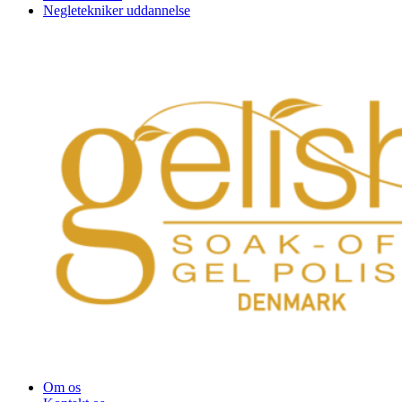
Negletekniker uddannelse
Om os