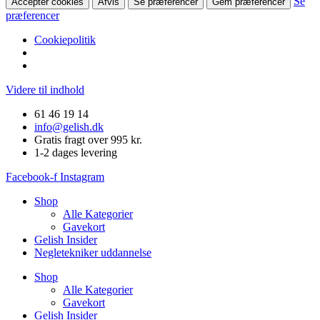
Se
Accepter cookies
Afvis
Se præferencer
Gem præferencer
præferencer
Cookiepolitik
Videre til indhold
61 46 19 14
info@gelish.dk
Gratis fragt over 995 kr.
1-2 dages levering
Facebook-f
Instagram
Shop
Alle Kategorier
Gavekort
Gelish Insider
Negletekniker uddannelse
Shop
Alle Kategorier
Gavekort
Gelish Insider