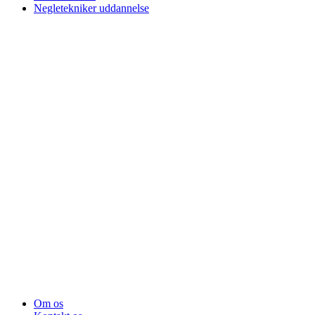
Negletekniker uddannelse
Om os