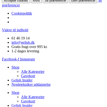
Se
Accepter cookies
Afvis
Se præferencer
Gem præferencer
præferencer
Cookiepolitik
Videre til indhold
61 46 19 14
info@gelish.dk
Gratis fragt over 995 kr.
1-2 dages levering
Facebook-f
Instagram
Shop
Alle Kategorier
Gavekort
Gelish Insider
Negletekniker uddannelse
Shop
Alle Kategorier
Gavekort
Gelish Insider