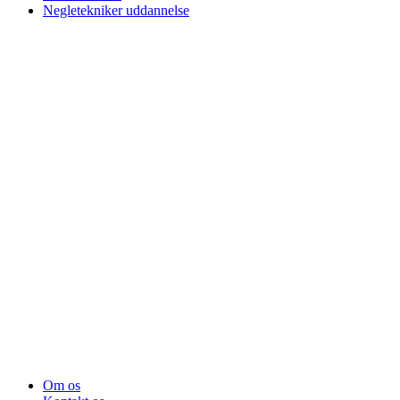
Negletekniker uddannelse
Om os