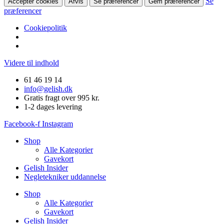
Se
Accepter cookies
Afvis
Se præferencer
Gem præferencer
præferencer
Cookiepolitik
Videre til indhold
61 46 19 14
info@gelish.dk
Gratis fragt over 995 kr.
1-2 dages levering
Facebook-f
Instagram
Shop
Alle Kategorier
Gavekort
Gelish Insider
Negletekniker uddannelse
Shop
Alle Kategorier
Gavekort
Gelish Insider