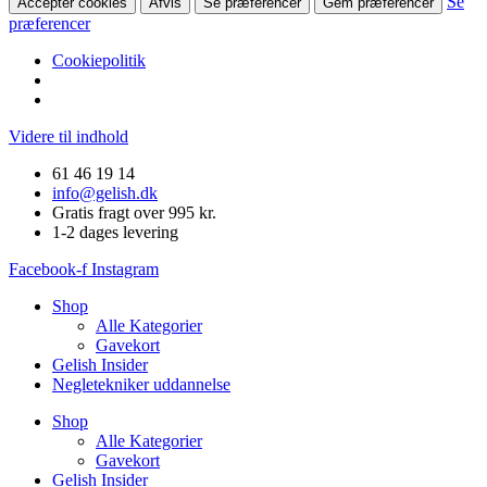
Se
Accepter cookies
Afvis
Se præferencer
Gem præferencer
præferencer
Cookiepolitik
Videre til indhold
61 46 19 14
info@gelish.dk
Gratis fragt over 995 kr.
1-2 dages levering
Facebook-f
Instagram
Shop
Alle Kategorier
Gavekort
Gelish Insider
Negletekniker uddannelse
Shop
Alle Kategorier
Gavekort
Gelish Insider