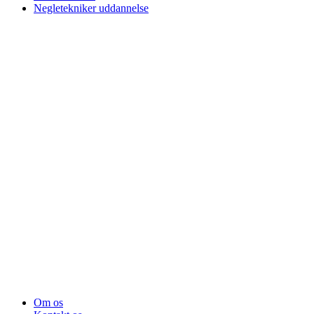
Negletekniker uddannelse
Om os