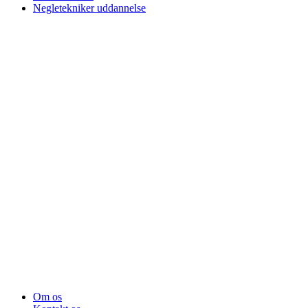
Negletekniker uddannelse
Om os