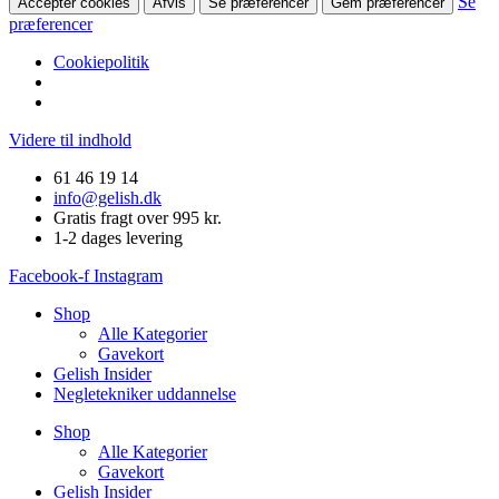
Se
Accepter cookies
Afvis
Se præferencer
Gem præferencer
præferencer
Cookiepolitik
Videre til indhold
61 46 19 14
info@gelish.dk
Gratis fragt over 995 kr.
1-2 dages levering
Facebook-f
Instagram
Shop
Alle Kategorier
Gavekort
Gelish Insider
Negletekniker uddannelse
Shop
Alle Kategorier
Gavekort
Gelish Insider