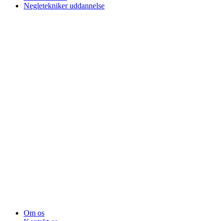
Negletekniker uddannelse
Om os