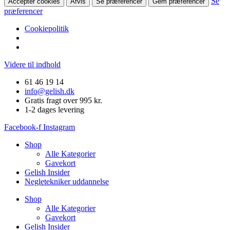
Se
Accepter cookies
Afvis
Se præferencer
Gem præferencer
præferencer
Cookiepolitik
Videre til indhold
61 46 19 14
info@gelish.dk
Gratis fragt over 995 kr.
1-2 dages levering
Facebook-f
Instagram
Shop
Alle Kategorier
Gavekort
Gelish Insider
Negletekniker uddannelse
Shop
Alle Kategorier
Gavekort
Gelish Insider