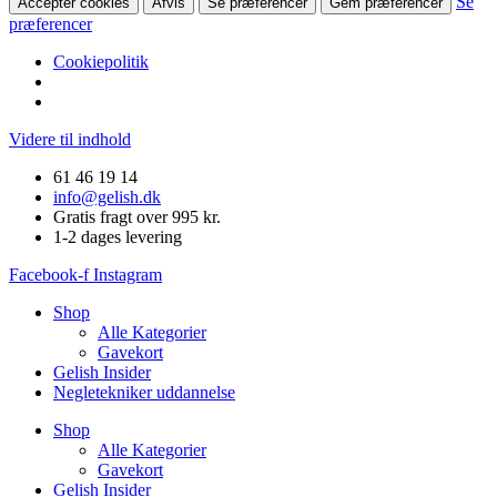
Se
Accepter cookies
Afvis
Se præferencer
Gem præferencer
præferencer
Cookiepolitik
Videre til indhold
61 46 19 14
info@gelish.dk
Gratis fragt over 995 kr.
1-2 dages levering
Facebook-f
Instagram
Shop
Alle Kategorier
Gavekort
Gelish Insider
Negletekniker uddannelse
Shop
Alle Kategorier
Gavekort
Gelish Insider