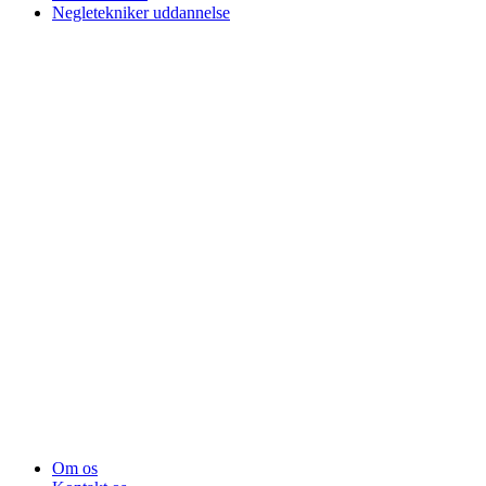
Negletekniker uddannelse
Om os