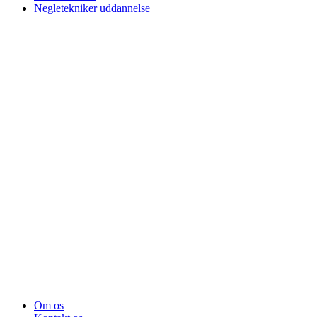
Negletekniker uddannelse
Om os