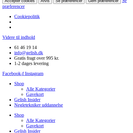
Se
Accepter cookies
Afvis
Se præferencer
Gem præferencer
præferencer
Cookiepolitik
Videre til indhold
61 46 19 14
info@gelish.dk
Gratis fragt over 995 kr.
1-2 dages levering
Facebook-f
Instagram
Shop
Alle Kategorier
Gavekort
Gelish Insider
Negletekniker uddannelse
Shop
Alle Kategorier
Gavekort
Gelish Insider