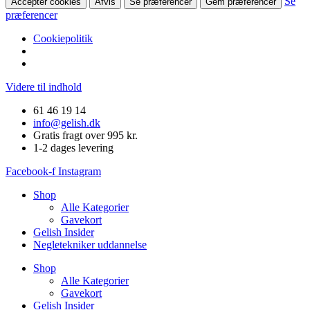
Se
Accepter cookies
Afvis
Se præferencer
Gem præferencer
præferencer
Cookiepolitik
Videre til indhold
61 46 19 14
info@gelish.dk
Gratis fragt over 995 kr.
1-2 dages levering
Facebook-f
Instagram
Shop
Alle Kategorier
Gavekort
Gelish Insider
Negletekniker uddannelse
Shop
Alle Kategorier
Gavekort
Gelish Insider