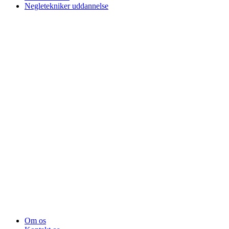
Negletekniker uddannelse
Om os