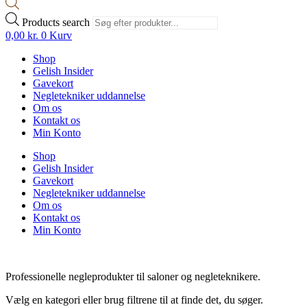
Products search
0,00
kr.
0
Kurv
Shop
Gelish Insider
Gavekort
Negletekniker uddannelse
Om os
Kontakt os
Min Konto
Shop
Gelish Insider
Gavekort
Negletekniker uddannelse
Om os
Kontakt os
Min Konto
Professionelle negleprodukter til saloner og negleteknikere.
Vælg en kategori eller brug filtrene til at finde det, du søger.