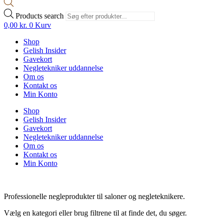
Products search
0,00
kr.
0
Kurv
Shop
Gelish Insider
Gavekort
Negletekniker uddannelse
Om os
Kontakt os
Min Konto
Shop
Gelish Insider
Gavekort
Negletekniker uddannelse
Om os
Kontakt os
Min Konto
Professionelle negleprodukter til saloner og negleteknikere.
Vælg en kategori eller brug filtrene til at finde det, du søger.