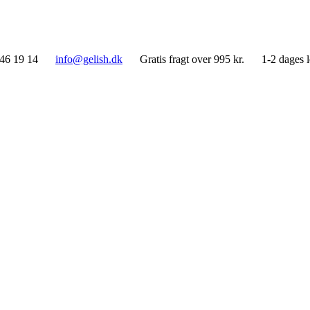
46 19 14
info@gelish.dk
Gratis fragt over 995 kr.
1-2 dages 