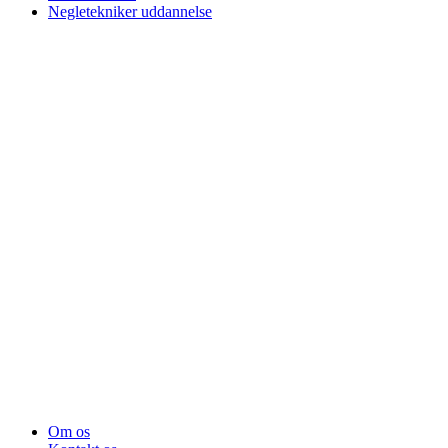
Negletekniker uddannelse
Om os