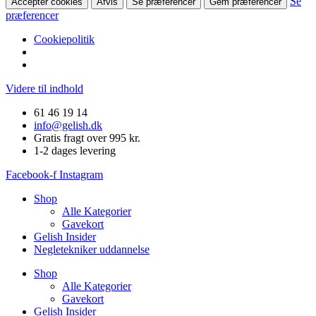
Se
Accepter cookies
Afvis
Se præferencer
Gem præferencer
præferencer
Cookiepolitik
Videre til indhold
61 46 19 14
info@gelish.dk
Gratis fragt over 995 kr.
1-2 dages levering
Facebook-f
Instagram
Shop
Alle Kategorier
Gavekort
Gelish Insider
Negletekniker uddannelse
Shop
Alle Kategorier
Gavekort
Gelish Insider