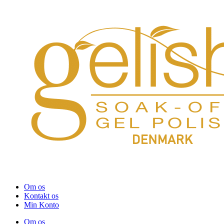
Om os
Kontakt os
Min Konto
Om os