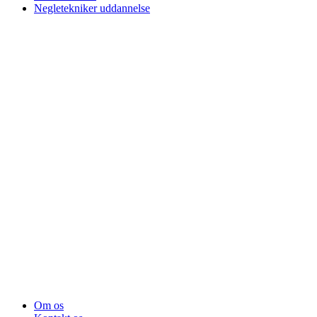
Negletekniker uddannelse
Om os