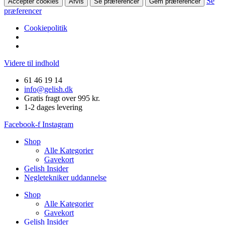
Se
Accepter cookies
Afvis
Se præferencer
Gem præferencer
præferencer
Cookiepolitik
Videre til indhold
61 46 19 14
info@gelish.dk
Gratis fragt over 995 kr.
1-2 dages levering
Facebook-f
Instagram
Shop
Alle Kategorier
Gavekort
Gelish Insider
Negletekniker uddannelse
Shop
Alle Kategorier
Gavekort
Gelish Insider