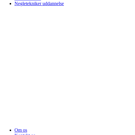
Negletekniker uddannelse
Om os