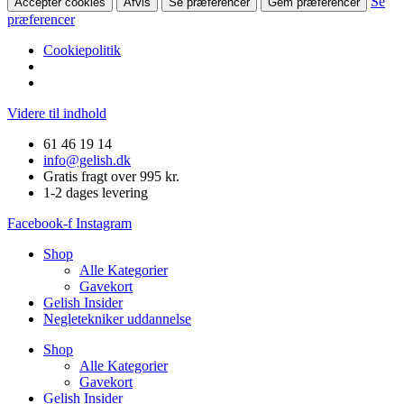
Se
Accepter cookies
Afvis
Se præferencer
Gem præferencer
præferencer
Cookiepolitik
Videre til indhold
61 46 19 14
info@gelish.dk
Gratis fragt over 995 kr.
1-2 dages levering
Facebook-f
Instagram
Shop
Alle Kategorier
Gavekort
Gelish Insider
Negletekniker uddannelse
Shop
Alle Kategorier
Gavekort
Gelish Insider