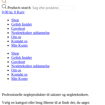
Products search
0,00
kr.
0
Kurv
Shop
Gelish Insider
Gavekort
Negletekniker uddannelse
Om os
Kontakt os
Min Konto
Shop
Gelish Insider
Gavekort
Negletekniker uddannelse
Om os
Kontakt os
Min Konto
Professionelle negleprodukter til saloner og negleteknikere.
Vælg en kategori eller brug filtrene til at finde det, du søger.