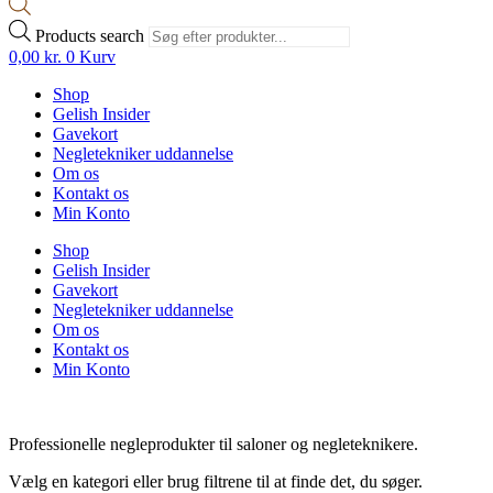
Products search
0,00
kr.
0
Kurv
Shop
Gelish Insider
Gavekort
Negletekniker uddannelse
Om os
Kontakt os
Min Konto
Shop
Gelish Insider
Gavekort
Negletekniker uddannelse
Om os
Kontakt os
Min Konto
Professionelle negleprodukter til saloner og negleteknikere.
Vælg en kategori eller brug filtrene til at finde det, du søger.