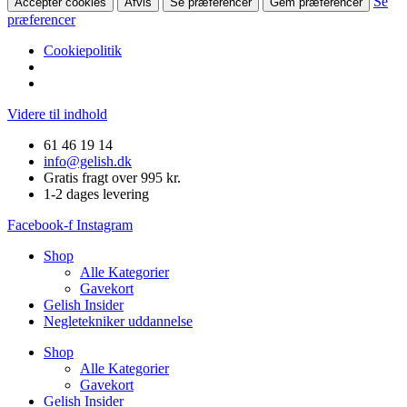
Se
Accepter cookies
Afvis
Se præferencer
Gem præferencer
præferencer
Cookiepolitik
Videre til indhold
61 46 19 14
info@gelish.dk
Gratis fragt over 995 kr.
1-2 dages levering
Facebook-f
Instagram
Shop
Alle Kategorier
Gavekort
Gelish Insider
Negletekniker uddannelse
Shop
Alle Kategorier
Gavekort
Gelish Insider