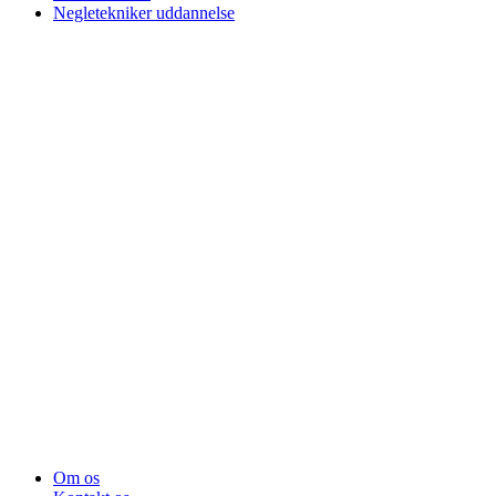
Negletekniker uddannelse
Om os