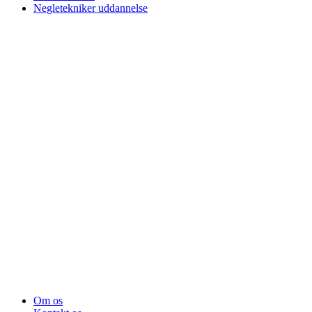
Negletekniker uddannelse
Om os