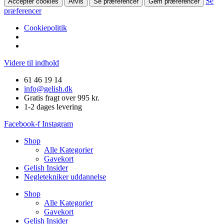
Se
Accepter cookies
Afvis
Se præferencer
Gem præferencer
præferencer
Cookiepolitik
Videre til indhold
61 46 19 14
info@gelish.dk
Gratis fragt over 995 kr.
1-2 dages levering
Facebook-f
Instagram
Shop
Alle Kategorier
Gavekort
Gelish Insider
Negletekniker uddannelse
Shop
Alle Kategorier
Gavekort
Gelish Insider