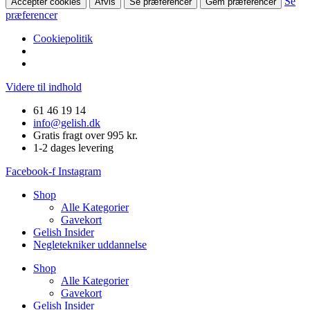
Se
Accepter cookies
Afvis
Se præferencer
Gem præferencer
præferencer
Cookiepolitik
Videre til indhold
61 46 19 14
info@gelish.dk
Gratis fragt over 995 kr.
1-2 dages levering
Facebook-f
Instagram
Shop
Alle Kategorier
Gavekort
Gelish Insider
Negletekniker uddannelse
Shop
Alle Kategorier
Gavekort
Gelish Insider