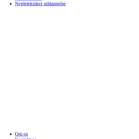
Negletekniker uddannelse
Om os