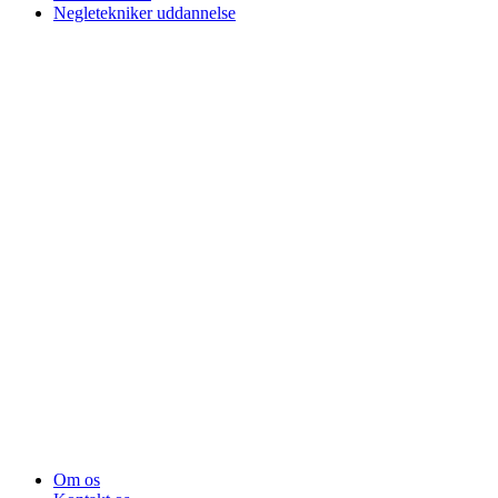
Negletekniker uddannelse
Om os