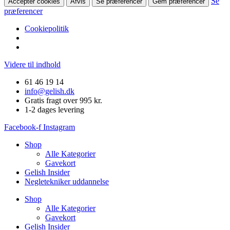
Se
Accepter cookies
Afvis
Se præferencer
Gem præferencer
præferencer
Cookiepolitik
Videre til indhold
61 46 19 14
info@gelish.dk
Gratis fragt over 995 kr.
1-2 dages levering
Facebook-f
Instagram
Shop
Alle Kategorier
Gavekort
Gelish Insider
Negletekniker uddannelse
Shop
Alle Kategorier
Gavekort
Gelish Insider