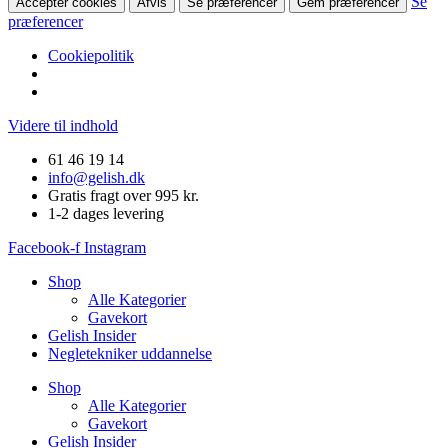
Se
Accepter cookies
Afvis
Se præferencer
Gem præferencer
præferencer
Cookiepolitik
Videre til indhold
61 46 19 14
info@gelish.dk
Gratis fragt over 995 kr.
1-2 dages levering
Facebook-f
Instagram
Shop
Alle Kategorier
Gavekort
Gelish Insider
Negletekniker uddannelse
Shop
Alle Kategorier
Gavekort
Gelish Insider