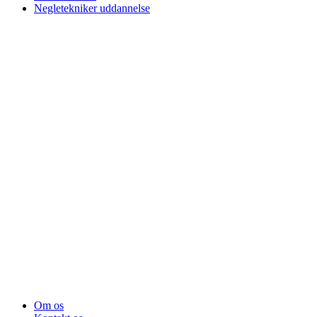
Negletekniker uddannelse
Om os