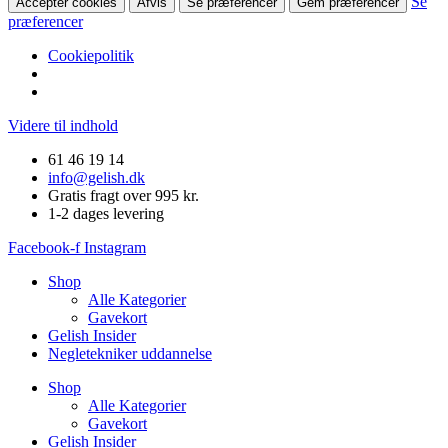
Se
Accepter cookies
Afvis
Se præferencer
Gem præferencer
præferencer
Cookiepolitik
Videre til indhold
61 46 19 14
info@gelish.dk
Gratis fragt over 995 kr.
1-2 dages levering
Facebook-f
Instagram
Shop
Alle Kategorier
Gavekort
Gelish Insider
Negletekniker uddannelse
Shop
Alle Kategorier
Gavekort
Gelish Insider