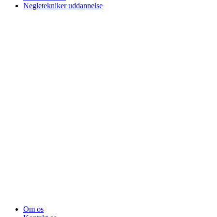
Negletekniker uddannelse
Om os