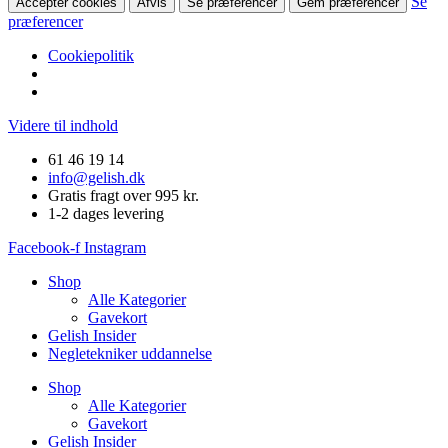
Se
Accepter cookies
Afvis
Se præferencer
Gem præferencer
præferencer
Cookiepolitik
Videre til indhold
61 46 19 14
info@gelish.dk
Gratis fragt over 995 kr.
1-2 dages levering
Facebook-f
Instagram
Shop
Alle Kategorier
Gavekort
Gelish Insider
Negletekniker uddannelse
Shop
Alle Kategorier
Gavekort
Gelish Insider