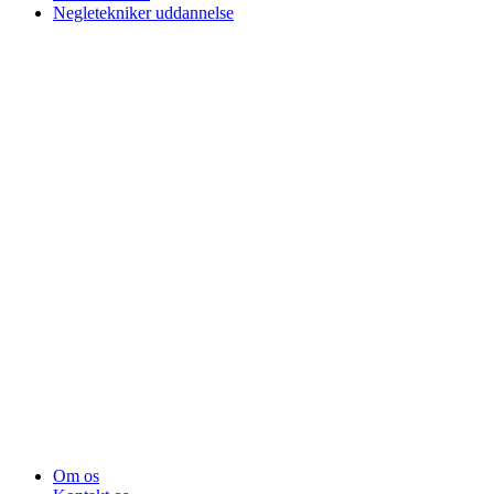
Negletekniker uddannelse
Om os