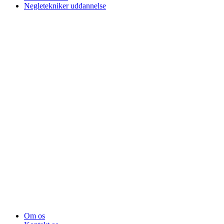
Negletekniker uddannelse
Om os