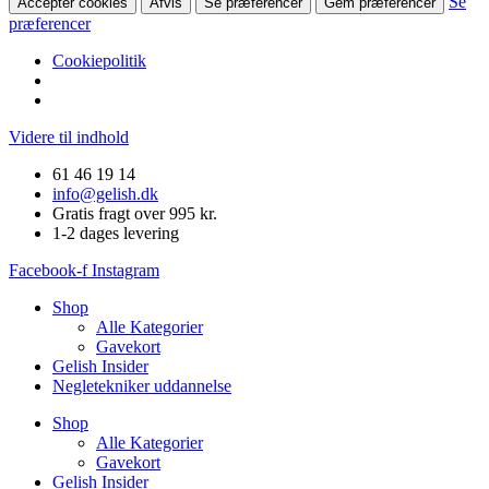
Se
Accepter cookies
Afvis
Se præferencer
Gem præferencer
præferencer
Cookiepolitik
Videre til indhold
61 46 19 14
info@gelish.dk
Gratis fragt over 995 kr.
1-2 dages levering
Facebook-f
Instagram
Shop
Alle Kategorier
Gavekort
Gelish Insider
Negletekniker uddannelse
Shop
Alle Kategorier
Gavekort
Gelish Insider