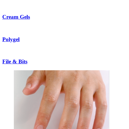
Cream Gels
Polygel
File & Bits