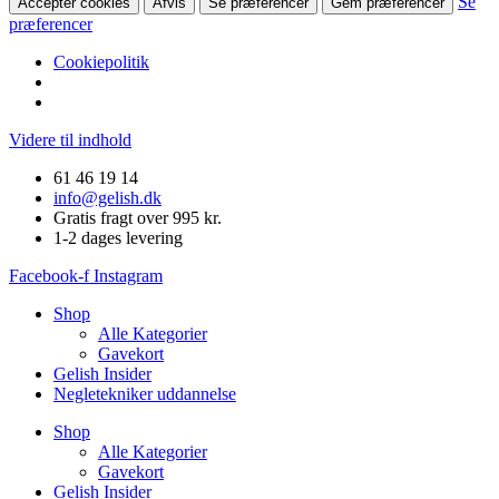
Se
Accepter cookies
Afvis
Se præferencer
Gem præferencer
præferencer
Cookiepolitik
Videre til indhold
61 46 19 14
info@gelish.dk
Gratis fragt over 995 kr.
1-2 dages levering
Facebook-f
Instagram
Shop
Alle Kategorier
Gavekort
Gelish Insider
Negletekniker uddannelse
Shop
Alle Kategorier
Gavekort
Gelish Insider