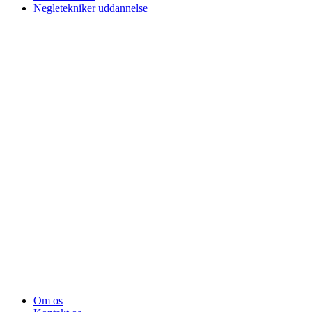
Negletekniker uddannelse
Om os