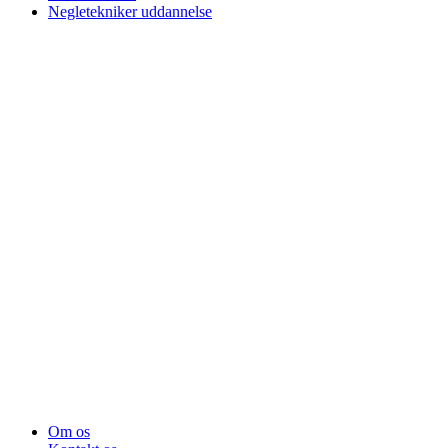
Negletekniker uddannelse
Om os