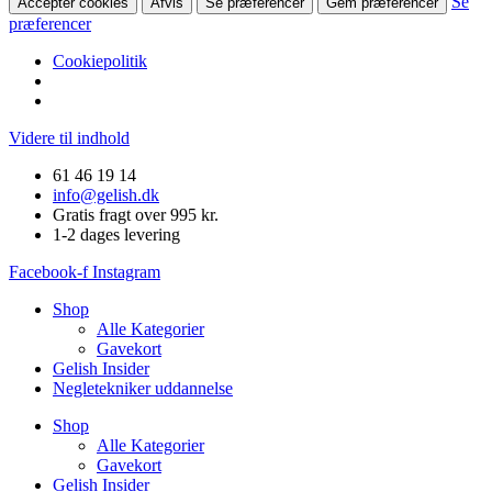
Se
Accepter cookies
Afvis
Se præferencer
Gem præferencer
præferencer
Cookiepolitik
Videre til indhold
61 46 19 14
info@gelish.dk
Gratis fragt over 995 kr.
1-2 dages levering
Facebook-f
Instagram
Shop
Alle Kategorier
Gavekort
Gelish Insider
Negletekniker uddannelse
Shop
Alle Kategorier
Gavekort
Gelish Insider