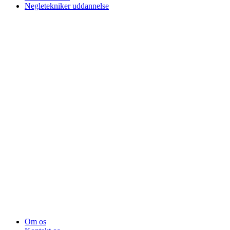
Negletekniker uddannelse
Om os