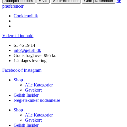
Se
Accepter cookies
Afvis
Se præferencer
Gem præferencer
præferencer
Cookiepolitik
Videre til indhold
61 46 19 14
info@gelish.dk
Gratis fragt over 995 kr.
1-2 dages levering
Facebook-f
Instagram
Shop
Alle Kategorier
Gavekort
Gelish Insider
Negletekniker uddannelse
Shop
Alle Kategorier
Gavekort
Gelish Insider