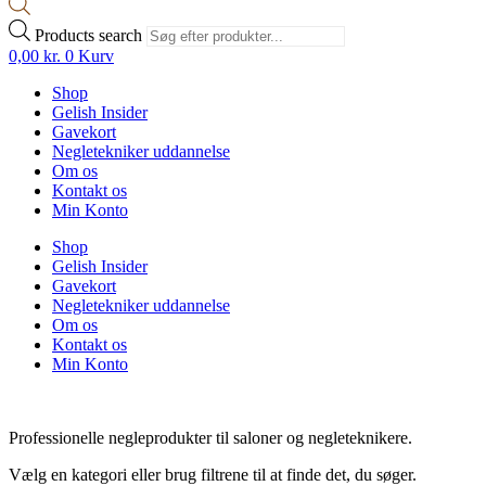
Products search
0,00
kr.
0
Kurv
Shop
Gelish Insider
Gavekort
Negletekniker uddannelse
Om os
Kontakt os
Min Konto
Shop
Gelish Insider
Gavekort
Negletekniker uddannelse
Om os
Kontakt os
Min Konto
Professionelle negleprodukter til saloner og negleteknikere.
Vælg en kategori eller brug filtrene til at finde det, du søger.