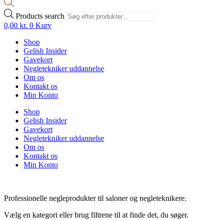
Products search
0,00
kr.
0
Kurv
Shop
Gelish Insider
Gavekort
Negletekniker uddannelse
Om os
Kontakt os
Min Konto
Shop
Gelish Insider
Gavekort
Negletekniker uddannelse
Om os
Kontakt os
Min Konto
Professionelle negleprodukter til saloner og negleteknikere.
Vælg en kategori eller brug filtrene til at finde det, du søger.