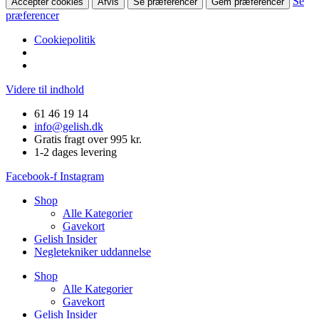
Se
Accepter cookies
Afvis
Se præferencer
Gem præferencer
præferencer
Cookiepolitik
Videre til indhold
61 46 19 14
info@gelish.dk
Gratis fragt over 995 kr.
1-2 dages levering
Facebook-f
Instagram
Shop
Alle Kategorier
Gavekort
Gelish Insider
Negletekniker uddannelse
Shop
Alle Kategorier
Gavekort
Gelish Insider