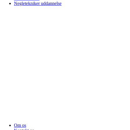
Negletekniker uddannelse
Om os