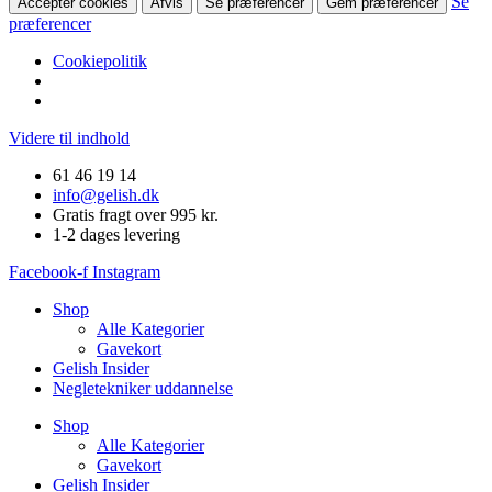
Se
Accepter cookies
Afvis
Se præferencer
Gem præferencer
præferencer
Cookiepolitik
Videre til indhold
61 46 19 14
info@gelish.dk
Gratis fragt over 995 kr.
1-2 dages levering
Facebook-f
Instagram
Shop
Alle Kategorier
Gavekort
Gelish Insider
Negletekniker uddannelse
Shop
Alle Kategorier
Gavekort
Gelish Insider