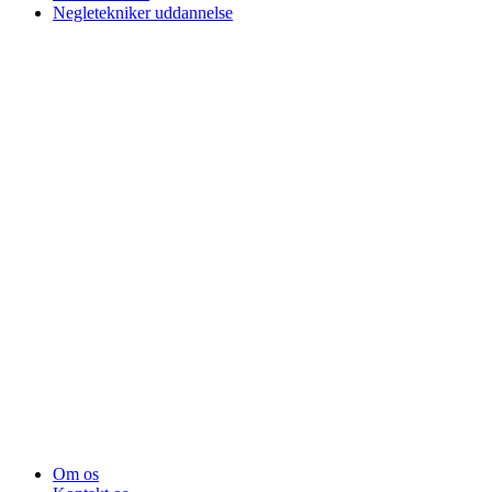
Negletekniker uddannelse
Om os