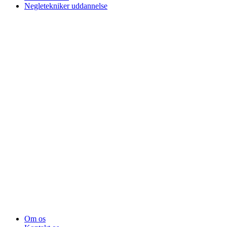
Negletekniker uddannelse
Om os