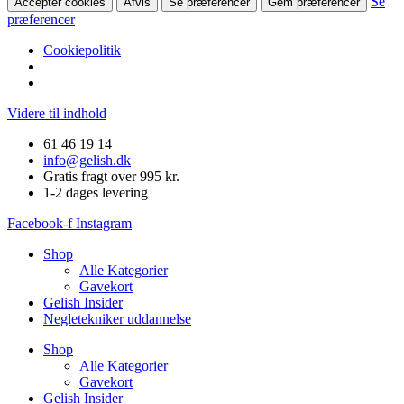
Se
Accepter cookies
Afvis
Se præferencer
Gem præferencer
præferencer
Cookiepolitik
Videre til indhold
61 46 19 14
info@gelish.dk
Gratis fragt over 995 kr.
1-2 dages levering
Facebook-f
Instagram
Shop
Alle Kategorier
Gavekort
Gelish Insider
Negletekniker uddannelse
Shop
Alle Kategorier
Gavekort
Gelish Insider