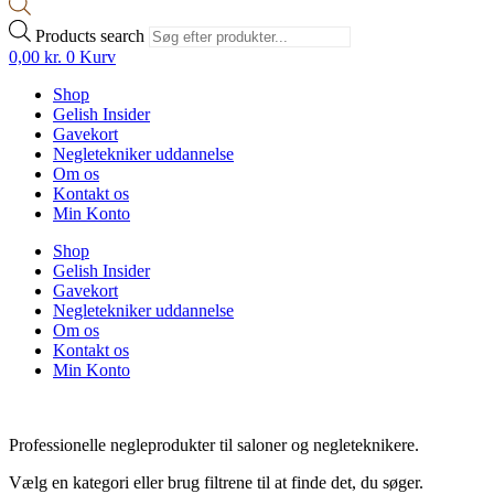
Products search
0,00
kr.
0
Kurv
Shop
Gelish Insider
Gavekort
Negletekniker uddannelse
Om os
Kontakt os
Min Konto
Shop
Gelish Insider
Gavekort
Negletekniker uddannelse
Om os
Kontakt os
Min Konto
Professionelle negleprodukter til saloner og negleteknikere.
Vælg en kategori eller brug filtrene til at finde det, du søger.