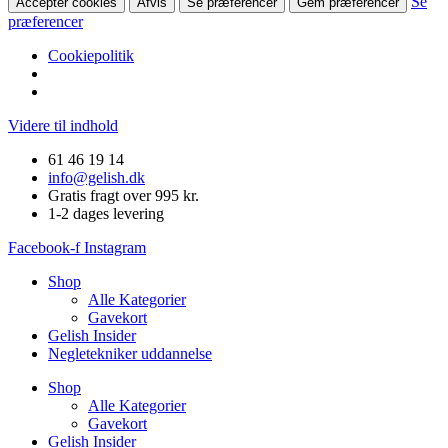
Se
Accepter cookies
Afvis
Se præferencer
Gem præferencer
præferencer
Cookiepolitik
Videre til indhold
61 46 19 14
info@gelish.dk
Gratis fragt over 995 kr.
1-2 dages levering
Facebook-f
Instagram
Shop
Alle Kategorier
Gavekort
Gelish Insider
Negletekniker uddannelse
Shop
Alle Kategorier
Gavekort
Gelish Insider