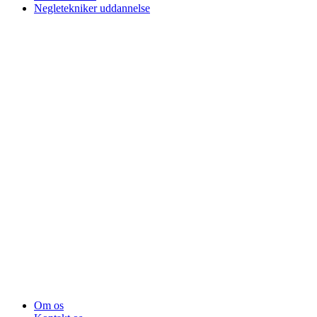
Negletekniker uddannelse
Om os