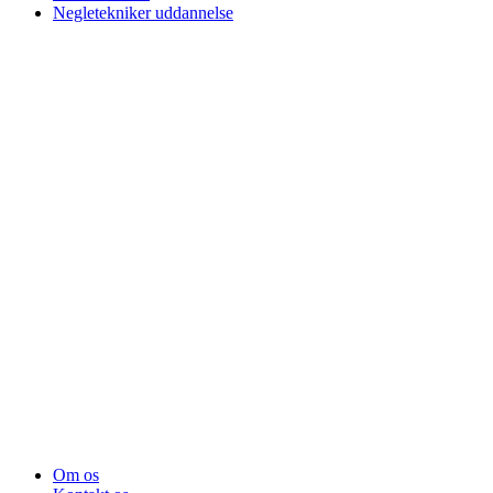
Negletekniker uddannelse
Om os