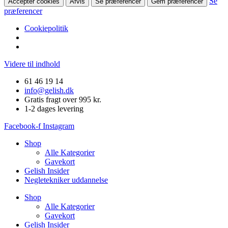
Se
Accepter cookies
Afvis
Se præferencer
Gem præferencer
præferencer
Cookiepolitik
Videre til indhold
61 46 19 14
info@gelish.dk
Gratis fragt over 995 kr.
1-2 dages levering
Facebook-f
Instagram
Shop
Alle Kategorier
Gavekort
Gelish Insider
Negletekniker uddannelse
Shop
Alle Kategorier
Gavekort
Gelish Insider