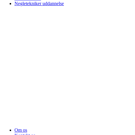
Negletekniker uddannelse
Om os