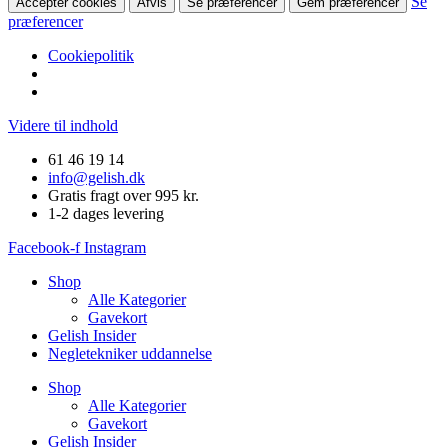
Se
Accepter cookies
Afvis
Se præferencer
Gem præferencer
præferencer
Cookiepolitik
Videre til indhold
61 46 19 14
info@gelish.dk
Gratis fragt over 995 kr.
1-2 dages levering
Facebook-f
Instagram
Shop
Alle Kategorier
Gavekort
Gelish Insider
Negletekniker uddannelse
Shop
Alle Kategorier
Gavekort
Gelish Insider